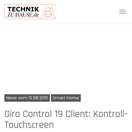
Tog
navi
Skip
to
main
content
News vom 12.08.2010
Smart Home
Gira Control 19 Client: Kontroll-
Touchscreen