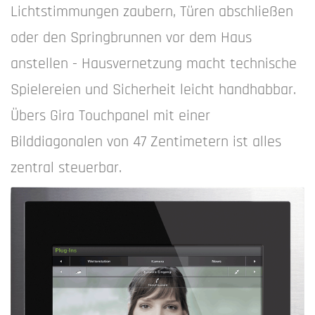
Lichtstimmungen zaubern, Türen abschließen
oder den Springbrunnen vor dem Haus
anstellen - Hausvernetzung macht technische
Spielereien und Sicherheit leicht handhabbar.
Übers Gira Touchpanel mit einer
Bilddiagonalen von 47 Zentimetern ist alles
zentral steuerbar.