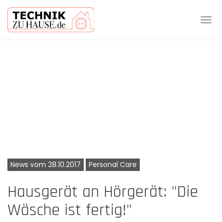
Tog
navi
Skip
to
main
content
News vom 28.10.2017
Personal Care
Hausgerät an Hörgerät: "Die
Wäsche ist fertig!"