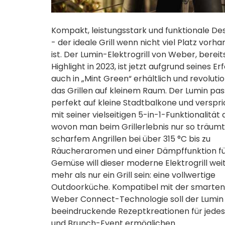
Kompakt, leistungsstark und funktionale De
- der ideale Grill wenn nicht viel Platz vorh
ist. Der Lumin-Elektrogrill von Weber, bereit
Highlight in 2023, ist jetzt aufgrund seines Er
auch in „Mint Green“ erhältlich und revolutio
das Grillen auf kleinem Raum. Der Lumin pas
perfekt auf kleine Stadtbalkone und verspri
mit seiner vielseitigen 5-in-1-Funktionalität a
wovon man beim Grillerlebnis nur so träumt
scharfem Angrillen bei über 315 °C bis zu
Räucheraromen und einer Dämpffunktion f
Gemüse will dieser moderne Elektrogrill wei
mehr als nur ein Grill sein: eine vollwertige
Outdoorküche. Kompatibel mit der smarten
Weber Connect-Technologie soll der Lumin
beeindruckende Rezeptkreationen für jedes 
und Brunch-Event ermöglichen.