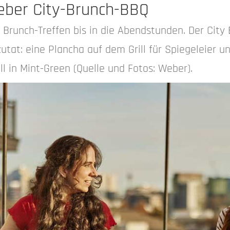
Weber City-Brunch-BBQ
 Brunch-Treffen bis in die Abendstunden. Der City
zutat: eine Plancha auf dem Grill für Spiegeleier u
l in Mint-Green (Quelle und Fotos: Weber).