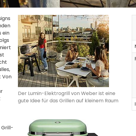
signs
anden
s ein
folgs
niert
st
cht
lles,
: Von
ür
Der Lumin-Elektrogrill von Weber ist eine
t
gute Idee für das Grillen auf kleinem Raum
Grill-