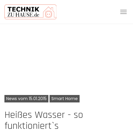
Tog
navi
Skip
to
main
content
News vom 15.01.2015
Smart Home
Heißes Wasser - so
funktioniert`s