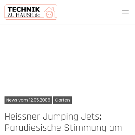
Tog
navi
Skip
to
main
content
News vom 12.05.2006
Garten
Heissner Jumping Jets:
Paradiesische Stimmung am