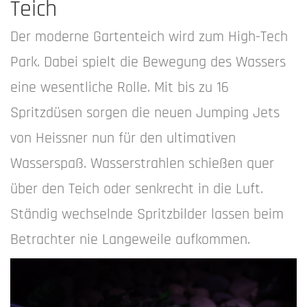
Teich
Der moderne Gartenteich wird zum High-Tech
Park. Dabei spielt die Bewegung des Wassers
eine wesentliche Rolle. Mit bis zu 16
Spritzdüsen sorgen die neuen Jumping Jets
von Heissner nun für den ultimativen
Wasserspaß. Wasserstrahlen schießen quer
über den Teich oder senkrecht in die Luft.
Ständig wechselnde Spritzbilder lassen beim
Betrachter nie Langeweile aufkommen.