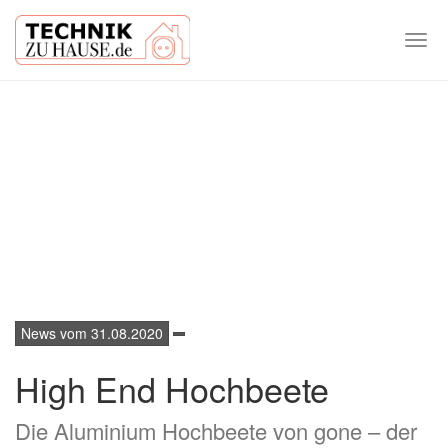
Togg
navi
Skip
to
main
content
News vom 31.08.2020
High End Hochbeete
Die Aluminium Hochbeete von gone – der