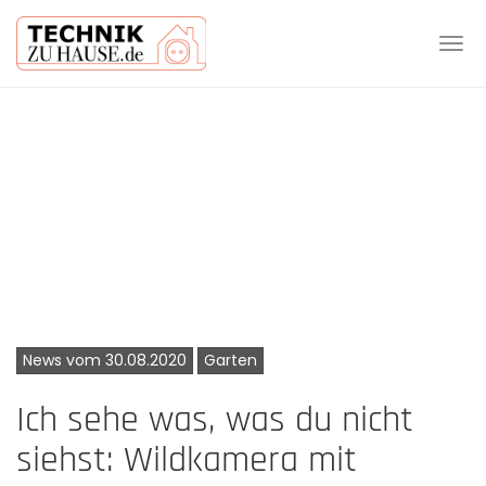
Tog
navi
Skip
to
main
content
News vom 30.08.2020
Garten
Ich sehe was, was du nicht
siehst: Wildkamera mit