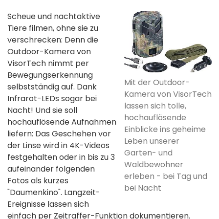
Scheue und nachtaktive
Tiere filmen, ohne sie zu
verschrecken: Denn die
Outdoor-Kamera von
VisorTech nimmt per
Bewegungserkennung
Mit der Outdoor-
selbstständig auf. Dank
Kamera von VisorTech
Infrarot-LEDs sogar bei
lassen sich tolle,
Nacht! Und sie soll
hochauflösende
hochauflösende Aufnahmen
Einblicke ins geheime
liefern: Das Geschehen vor
Leben unserer
der Linse wird in 4K-Videos
Garten- und
festgehalten oder in bis zu 3
Waldbewohner
aufeinander folgenden
erleben - bei Tag und
Fotos als kurzes
bei Nacht
"Daumenkino". Langzeit-
Ereignisse lassen sich
einfach per Zeitraffer-Funktion dokumentieren.