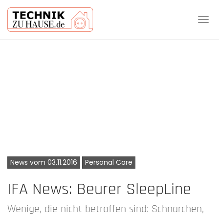
Tog
navi
Skip
to
main
content
News vom 03.11.2016
Personal Care
IFA News: Beurer SleepLine
Wenige, die nicht betroffen sind: Schnarchen,