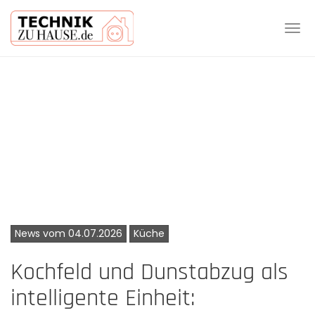
Tog
navi
Skip
to
main
content
News vom 04.07.2026
Küche
Kochfeld und Dunstabzug als
intelligente Einheit: