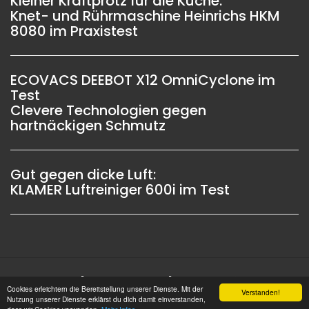
Kleiner Kraftprotz für die Küche:
Knet- und Rührmaschine Heinrichs HKM
8080 im Praxistest
ECOVACS DEEBOT X12 OmniCyclone im
Test
Clevere Technologien gegen
hartnäckigen Schmutz
Gut gegen dicke Luft:
KLAMER Luftreiniger 600i im Test
Impressum |
Datenschutz |
Copyright © 2006 -
Cookies erleichtern die Bereitstellung unserer Dienste. Mit der
Verstanden!
2026 OSW-Medien GmbH Alle Rechte vorbehalten
Nutzung unserer Dienste erklärst du dich damit einverstanden,