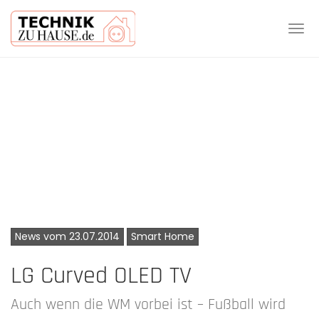
Tog
navi
Skip
to
main
content
News vom 23.07.2014
Smart Home
LG Curved OLED TV
Auch wenn die WM vorbei ist – Fußball wird