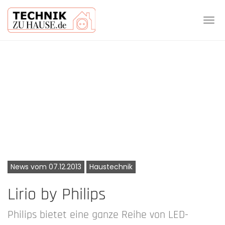
Tog
navi
Skip
to
main
content
News vom 07.12.2013
Haustechnik
Lirio by Philips
Philips bietet eine ganze Reihe von LED-