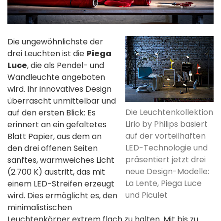
Die ungewöhnlichste der
drei Leuchten ist die
Piega
Luce
, die als Pendel- und
Wandleuchte angeboten
wird. Ihr innovatives Design
überrascht unmittelbar und
Die Leuchtenkollektion
auf den ersten Blick: Es
Lirio by Philips basiert
erinnert an ein gefaltetes
auf der vorteilhaften
Blatt Papier, aus dem an
LED-Technologie und
den drei offenen Seiten
präsentiert jetzt drei
sanftes, warmweiches Licht
neue Design-Modelle:
(2.700 K) austritt, das mit
La Lente, Piega Luce
einem LED-Streifen erzeugt
und Piculet
wird. Dies ermöglicht es, den
minimalistischen
Leuchtenkörper extrem flach zu halten. Mit bis zu