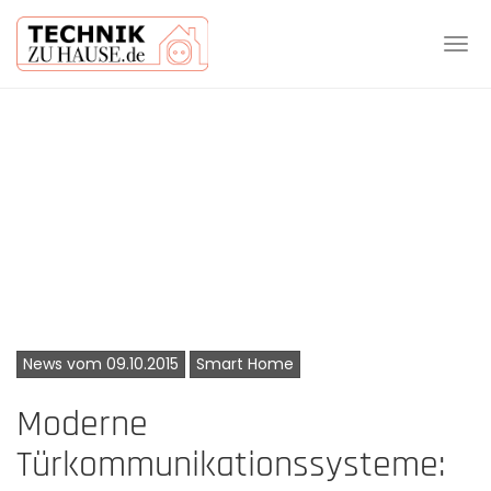
Tog
navi
Skip
to
main
content
News vom 09.10.2015
Smart Home
Moderne
Türkommunikationssysteme: