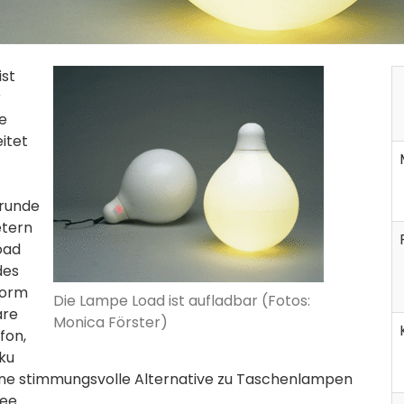
ist
r
re
itet
 runde
etern
oad
des
Form
Die Lampe Load ist aufladbar (Fotos:
are
Monica Förster)
fon,
ku
t eine stimmungsvolle Alternative zu Taschenlampen
ee.