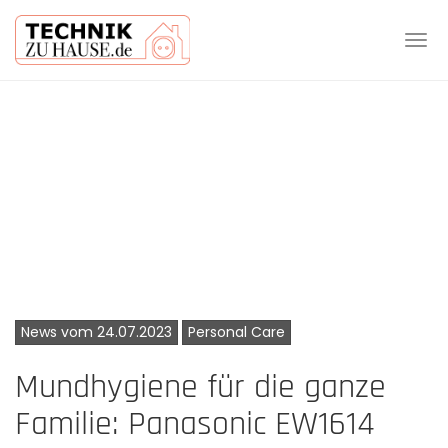
Tog
navi
Skip
to
main
content
News vom 24.07.2023
Personal Care
Mundhygiene für die ganze
Familie: Panasonic EW1614