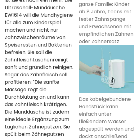
ist sie es noch viel mehr. Die
ganze Familie: Kinder
Ultraschall-Munddusche
ab 8 Jahre, Teens mit
EW1614 will die Mundhygiene
fester Zahnspange
für alle zum Kinderspiel
und Erwachsenen mit
machen und nicht nur
empfindlichen Zähnen
Zahnzwischenräume von
oder Zahnersatz
Speiseresten und Bakterien
befreien. Sie soll die
Zahnfleischtaschenreinigt
sanft und gründlich reinigen.
Sogar das Zahnfleisch soll
profitieren: "Die sanfte
Massage regt die
Durchblutung an und kann
Das kabelgebundene
das Zahnfleisch kräftigen.
Handstück kann
Die Munddusche ist zudem
einfach unter
eine ideale Ergänzung zum
fließendem Wasser
täglichen Zähneputzen: Sie
abgespült werden und
spült beim Zähneputzen
dockt anschließend