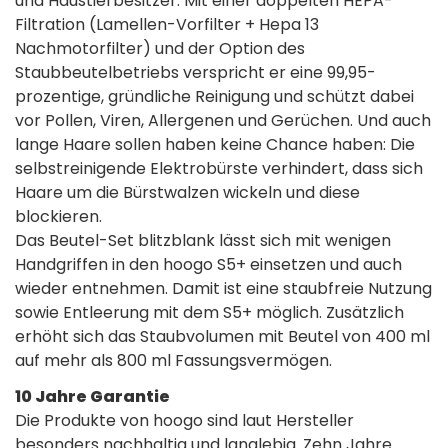
und Haustierbesitzer. Mit einer doppelten HEPA-
Filtration (Lamellen-Vorfilter + Hepa 13
Nachmotorfilter) und der Option des
Staubbeutelbetriebs verspricht er eine 99,95-
prozentige, gründliche Reinigung und schützt dabei
vor Pollen, Viren, Allergenen und Gerüchen. Und auch
lange Haare sollen haben keine Chance haben: Die
selbstreinigende Elektrobürste verhindert, dass sich
Haare um die Bürstwalzen wickeln und diese
blockieren.
Das Beutel-Set blitzblank lässt sich mit wenigen
Handgriffen in den hoogo S5+ einsetzen und auch
wieder entnehmen. Damit ist eine staubfreie Nutzung
sowie Entleerung mit dem S5+ möglich. Zusätzlich
erhöht sich das Staubvolumen mit Beutel von 400 ml
auf mehr als 800 ml Fassungsvermögen.
10 Jahre Garantie
Die Produkte von hoogo sind laut Hersteller
besonders nachhaltig und langlebig. Zehn Jahre