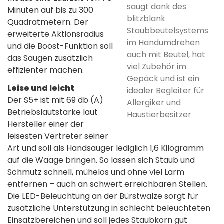
saugt dank des
Minuten auf bis zu 300
blitzblank
Quadratmetern. Der
Staubbeutelsystems
erweiterte Aktionsradius
im Handumdrehen
und die Boost-Funktion soll
auch mit Beutel, hat
das Saugen zusätzlich
viel Zubehör im
effizienter machen.
Gepäck und ist ein
Leise und leicht
idealer Begleiter für
Der S5+ ist mit 69 db (A)
Allergiker und
Betriebslautstärke laut
Haustierbesitzer
Hersteller einer der
leisesten Vertreter seiner
Art und soll als Handsauger lediglich 1,6 Kilogramm
auf die Waage bringen. So lassen sich Staub und
Schmutz schnell, mühelos und ohne viel Lärm
entfernen – auch an schwert erreichbaren Stellen.
Die LED-Beleuchtung an der Bürstwalze sorgt für
zusätzliche Unterstützung in schlecht beleuchteten
Einsatzbereichen und soll jedes Staubkorn gut