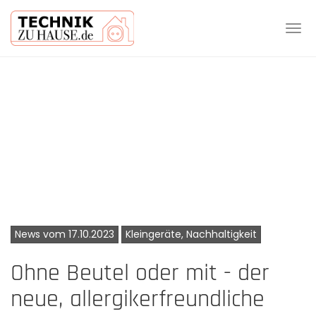
Tog
navi
Skip
to
main
content
News vom 17.10.2023
Kleingeräte, Nachhaltigkeit
Ohne Beutel oder mit - der
neue, allergikerfreundliche