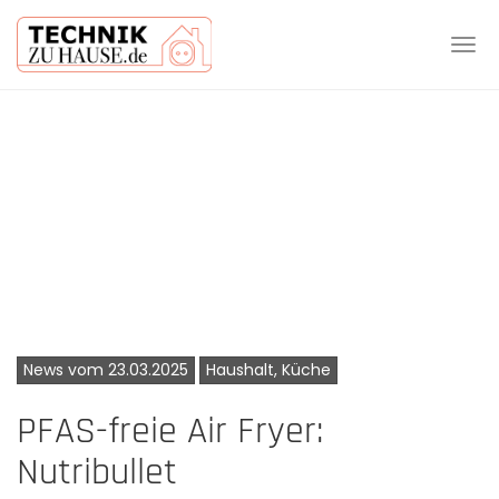
Tog
navi
Skip
to
main
content
News vom 23.03.2025
Haushalt, Küche
PFAS-freie Air Fryer:
Nutribullet