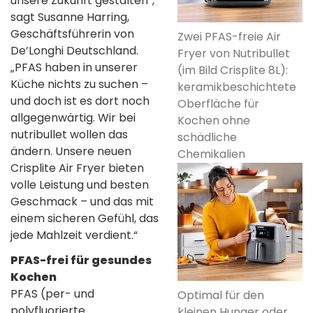
unsere Zukunft gestalten“,
sagt Susanne Harring,
Geschäftsführerin von
Zwei PFAS-freie Air
De’Longhi Deutschland.
Fryer von Nutribullet
„PFAS haben in unserer
(im Bild Crisplite 8L):
Küche nichts zu suchen –
keramikbeschichtete
und doch ist es dort noch
Oberfläche für
allgegenwärtig. Wir bei
Kochen ohne
nutribullet wollen das
schädliche
ändern. Unsere neuen
Chemikalien
Crisplite Air Fryer bieten
volle Leistung und besten
Geschmack – und das mit
einem sicheren Gefühl, das
jede Mahlzeit verdient.“
PFAS-frei für gesundes
Kochen
PFAS (per- und
Optimal für den
polyfluorierte
kleinen Hunger oder