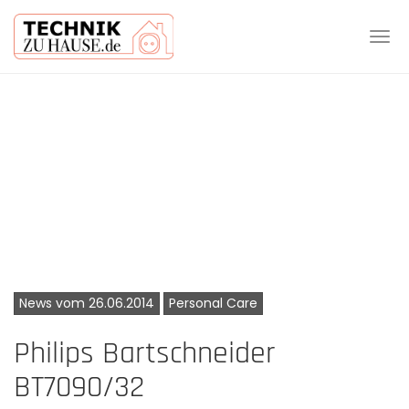
Tog
navi
Skip
to
main
content
News vom 26.06.2014
Personal Care
Philips Bartschneider
BT7090/32