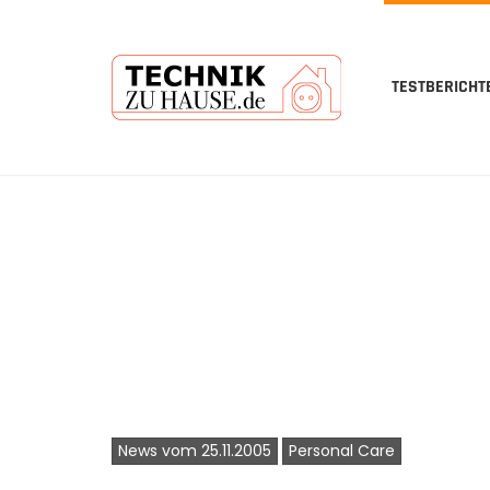
TESTBERICHT
Skip
to
main
content
News vom 25.11.2005
Personal Care