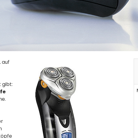
 auf
t gibt:
fe
he.
er
n
köpfe