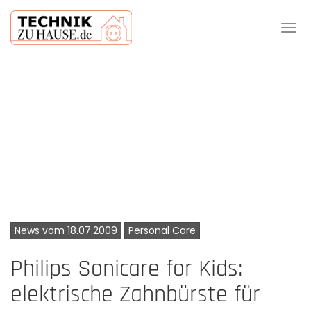
Tog
navi
Skip
to
main
content
News vom 18.07.2009
Personal Care
Philips Sonicare for Kids:
elektrische Zahnbürste für