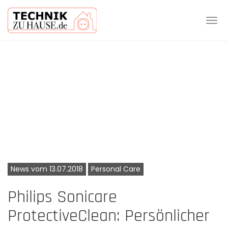
Tog
navi
Skip
to
main
content
News vom 13.07.2018
Personal Care
Philips Sonicare
ProtectiveClean: Persönlicher