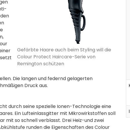
igen
ti-
rden
en
re
n,
lour
Gefärbte Haare auch beim Styling will die
einer
Colour Protect Haircare-Serie von
setzt
Remington schützen
llen. Die langen und federnd gelagerten
ichmäßigen Druck aus.
cht durch seine spezielle Ionen-Technologie eine
res. Ein Lufteinlassgitter mit Mikrowirkstoffen soll
r mit so schnell verblasst. Drei Heiz-und zwei
Abkühlstufe runden die Eigenschaften des Colour