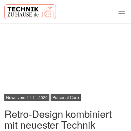
Togg
navi
Skip
to
main
content
News vom 11.11.2020
Personal Care
Retro-Design kombiniert
mit neuester Technik