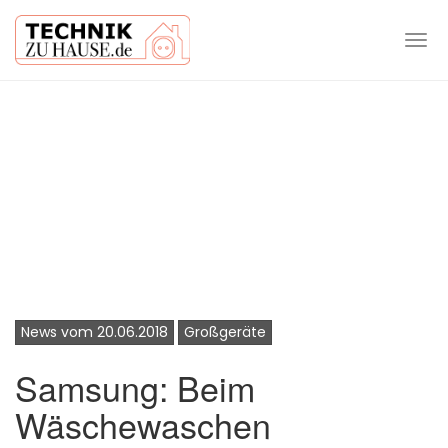
Tog
navi
Skip
to
main
content
News vom 20.06.2018
Großgeräte
Samsung: Beim
Wäschewaschen