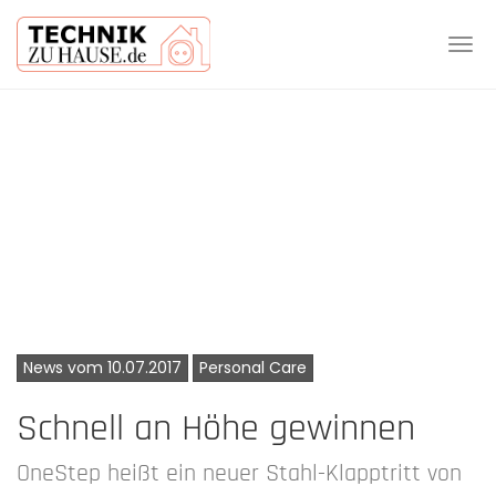
Tog
navi
Skip
to
main
content
News vom 10.07.2017
Personal Care
Schnell an Höhe gewinnen
OneStep heißt ein neuer Stahl-Klapptritt von