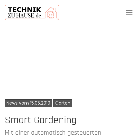
Tog
navi
Skip
to
main
content
News vom 15.05.2019
Garten
Smart Gardening
Mit einer automatisch gesteuerten