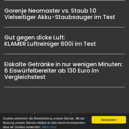
Gorenje Neomaster vs. Staub 1:0
Vielseitiger Akku-Staubsauger im Test
Gut gegen dicke Luft:
KLAMER Luftreiniger 600i im Test
Eiskalte Getränke in nur wenigen Minuten:
6 Eiswürfelbereiter ab 130 Euro im
Vergleichstest
Impressum |
Datenschutz |
Copyright © 2006 -
Cookies erleichtern die Bereitstellung unserer Dienste. Mit der
Verstanden!
2026 OSW-Medien GmbH Alle Rechte vorbehalten
Nutzung unserer Dienste erklärst du dich damit einverstanden,
dass wir Cookies verwenden.
Mehr Infos