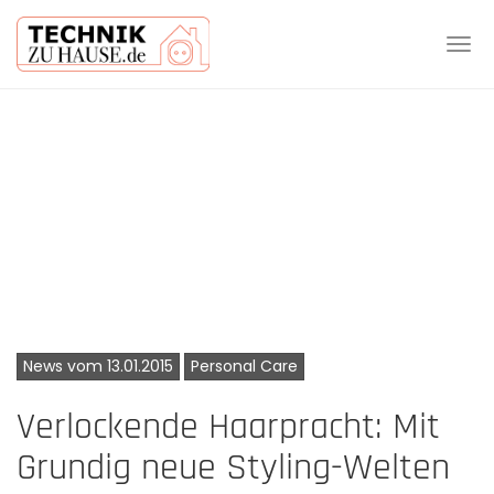
Tog
navi
Skip
to
main
content
News vom 13.01.2015
Personal Care
Verlockende Haarpracht: Mit
Grundig neue Styling-Welten