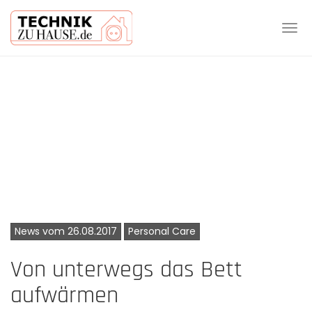
Tog
navi
Skip
to
main
content
News vom 26.08.2017
Personal Care
Von unterwegs das Bett
aufwärmen