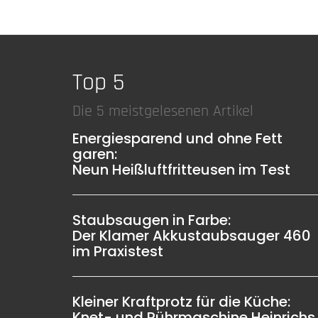
Top 5
Die 5 meistgelesenen Artikel
Energiesparend und ohne Fett
garen:
Neun Heißluftfritteusen im Test
Staubsaugen in Farbe:
Der Klamer Akkustaubsauger 460
im Praxistest
Kleiner Kraftprotz für die Küche:
Knet- und Rührmaschine Heinrichs