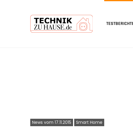
TESTBERICHT
Skip
to
main
content
News vom 17.11.2015
Smart Home