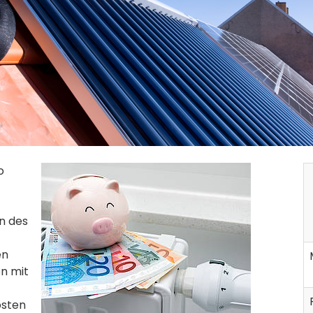
o
n des
en
n mit
osten