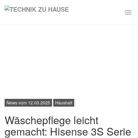
Togg
navi
Skip
to
main
content
News vom 12.03.2025
Haushalt
Wäschepflege leicht
gemacht: Hisense 3S Serie