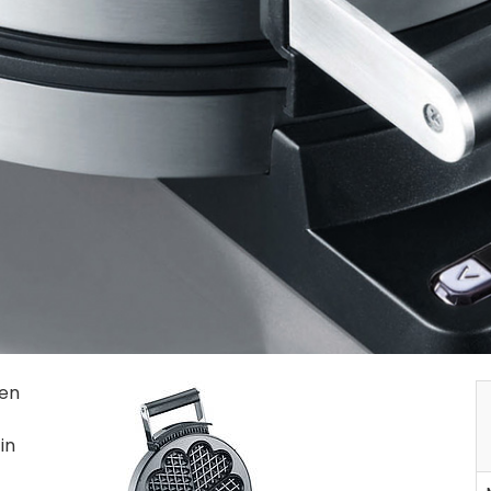
ken
in