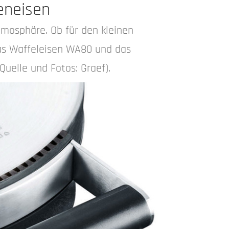
eneisen
mosphäre. Ob für den kleinen
as Waffeleisen WA80 und das
uelle und Fotos: Graef).