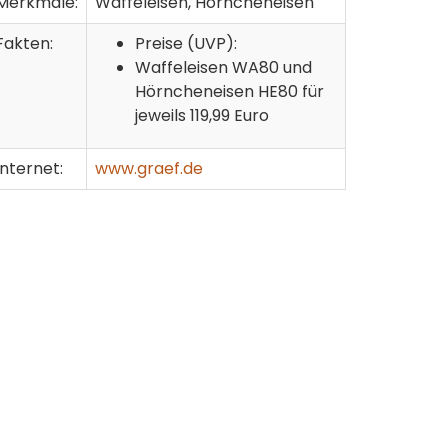
Merkmale:
Waffeleisen, Hörncheneisen
Fakten:
Preise (UVP):
Waffeleisen WA80 und
Hörncheneisen HE80 für
jeweils 119,99 Euro
Internet:
www.graef.de