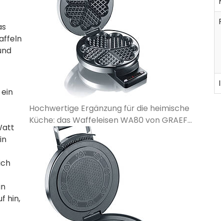
as
affeln
und
 ein
Hochwertige Ergänzung für die heimische
Küche: das Waffeleisen WA80 von GRAEF...
Watt
in
ich
in
f hin,