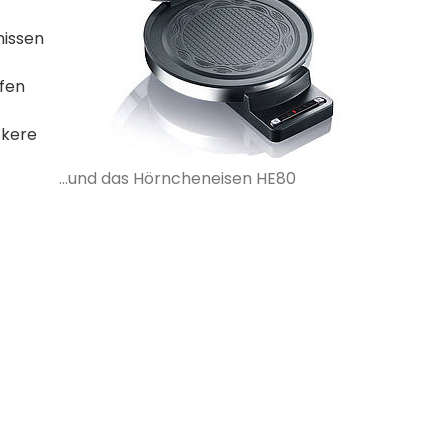
nissen
fen
ckere
...und das Hörncheneisen HE80