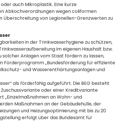
er auch Mikroplastik. Eine kurze
 von Abkochverordnungen wegen coliformen
n Überschreitung von Legionellen-Grenzwerten zu
sser
gbarkeiten in der Trinkwasserhygiene zu schützen,
 Trinkwasseraufbereitung im eigenen Haushalt bzw.
u solcher Anlagen vom Staat fördern zu lassen,
Im Förderprogramm „Bundesförderung für effiziente
alkschutz- und Wasserenthärtungsanlagen und
er“ als förderfähig aufgeführt. Die BEG besteht
r Zuschussvariante oder einer Kreditvariante
ert „Einzelmaßnahmen an Wohn- und
erden Maßnahmen an der Gebäudehülle, der
eizungen und Heizungsoptimierung mit bis zu 20
agstellung erfolgt über das Bundesamt für