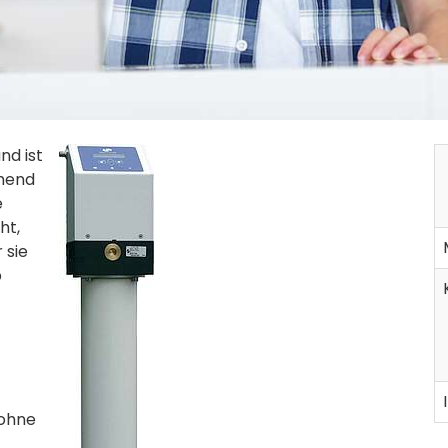
nd ist
chend
e
ht,
 sie
b
 ohne