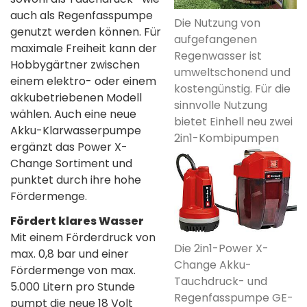
auch als Regenfasspumpe
Die Nutzung von
genutzt werden können. Für
aufgefangenen
maximale Freiheit kann der
Regenwasser ist
Hobbygärtner zwischen
umweltschonend und
einem elektro- oder einem
kostengünstig. Für die
akkubetriebenen Modell
sinnvolle Nutzung
wählen. Auch eine neue
bietet Einhell neu zwei
Akku-Klarwasserpumpe
2in1-Kombipumpen
ergänzt das Power X-
Change Sortiment und
punktet durch ihre hohe
Fördermenge.
Fördert klares Wasser
Mit einem Förderdruck von
Die 2in1-Power X-
max. 0,8 bar und einer
Change Akku-
Fördermenge von max.
Tauchdruck- und
5.000 Litern pro Stunde
Regenfasspumpe GE-
pumpt die neue 18 Volt