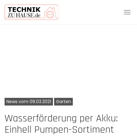
Tog
navi
Skip
to
main
content
News vom 09.03.2021
Garten
Wasserförderung per Akku:
Einhell Pumpen-Sortiment