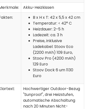
Merkmale:
Akku-Heizkissen
Fakten:
B x H x T: 42 x 5,5 x 42 cm
Temperatur: < 42° C
Heizdauer: 2–5 h
Ladezeit: ca. 3 h
Preise, inklusive
Ladekabel: Stoov Eco
(2200 mAh) 109 Euro,
Stoov Pro (4200 mAh)
129 Euro
Stoov Dock 6 um 1130
Euro
Klartext:
Hochwertiger Outdoor-Bezug
"Sunproof", drei Heizstufen,
automatische Abschaltung
nach 20 Minuten Nicht-