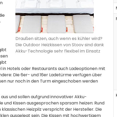
en
die
8
Draußen sitzen, auch wenn es kühler wird?
Die Outdoor Heizkissen von Stoov sind dank
gibt
Akku-Technologie sehr flexibel im Einsatz
ssen
ibt
el in Hotels oder Restaurants auch Ladeoptionen mit
ndere: Die 6er- und 16er Ladetürme verfügen über
issen nur noch in den Turm eingeschoben werden
aus und sollen aufgrund innovativer Akku-
nde und Kissen ausgesprochen sparsam heizen: Rund
lassischen Heizpilz verspricht der Hersteller. Die
zyklen ausgelegt sein. Die Kissen mit hochwertigem