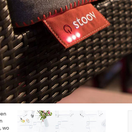
den
n
, wo