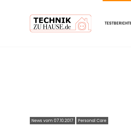
TESTBERICHT
Skip
to
main
content
News vom 07.10.2017
Personal Care