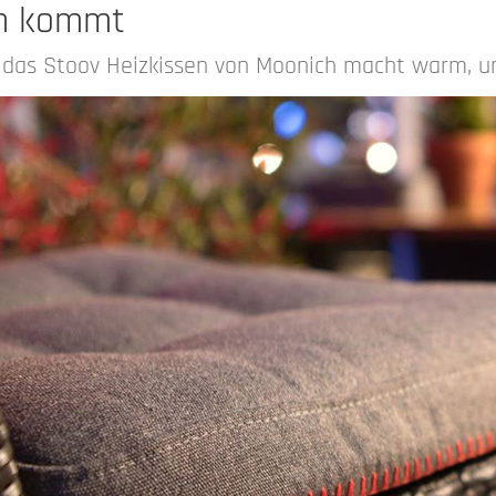
en kommt
- das Stoov Heizkissen von Moonich macht warm, u