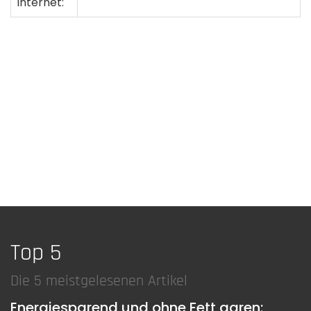
Internet:
Top 5
Die 5 meistgelesenen Artikel
Energiesparend und ohne Fett garen: