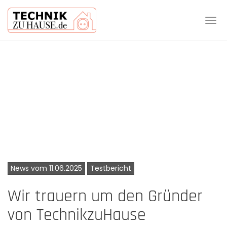
Tog
navi
Skip
to
main
content
News vom 11.06.2025
Testbericht
Wir trauern um den Gründer
von TechnikzuHause