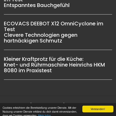
Entspanntes Bauchgefühl
ECOVACS DEEBOT X12 OmniCyclone im
Test
Clevere Technologien gegen
hartnäckigen Schmutz
Kleiner Kraftprotz für die Küche:
Knet- und Rührmaschine Heinrichs HKM
8080 im Praxistest
Impressum |
Datenschutz |
Copyright © 2006 -
Cookies erleichtern die Bereitstellung unserer Dienste. Mit der
Verstanden!
2026 OSW-Medien GmbH Alle Rechte vorbehalten
Nutzung unserer Dienste erklärst du dich damit einverstanden,
dass wir Cookies verwenden.
Mehr Infos