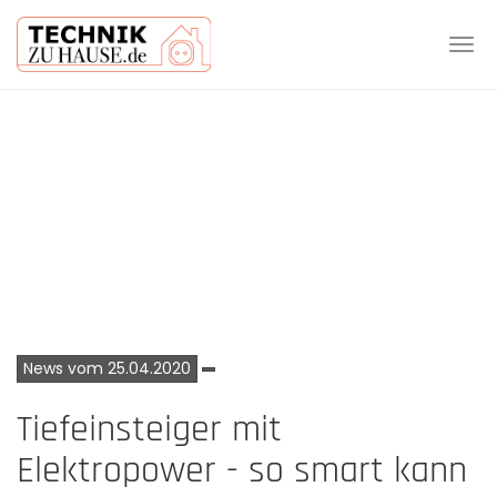
Tog
navi
Skip
to
main
content
News vom 25.04.2020
Tiefeinsteiger mit
Elektropower - so smart kann