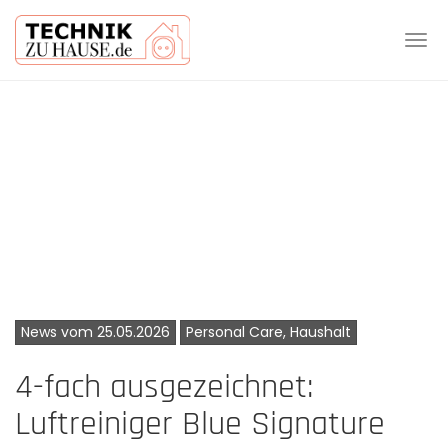
Tog
navi
Skip
to
main
content
News vom 25.05.2026
Personal Care, Haushalt
4-fach ausgezeichnet:
Luftreiniger Blue Signature