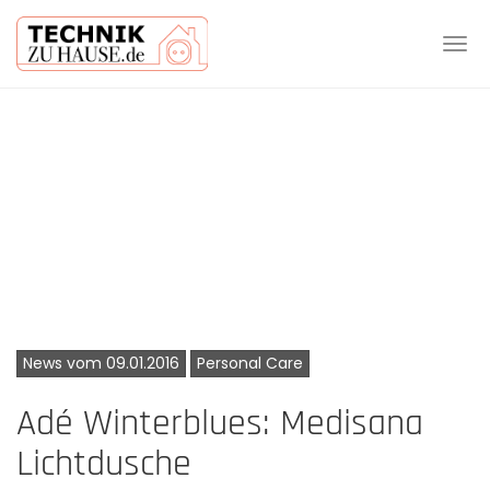
Tog
navi
Skip
to
main
content
News vom 09.01.2016
Personal Care
Adé Winterblues: Medisana
Lichtdusche