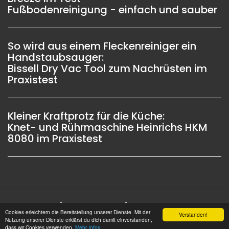
Fußbodenreinigung - einfach und sauber
So wird aus einem Fleckenreiniger ein
Handstaubsauger:
Bissell Dry Vac Tool zum Nachrüsten im
Praxistest
Kleiner Kraftprotz für die Küche:
Knet- und Rührmaschine Heinrichs HKM
8080 im Praxistest
Impressum |
Datenschutz |
Copyright © 2006 -
Cookies erleichtern die Bereitstellung unserer Dienste. Mit der
Verstanden!
2026 OSW-Medien GmbH Alle Rechte vorbehalten
Nutzung unserer Dienste erklärst du dich damit einverstanden,
dass wir Cookies verwenden.
Mehr Infos