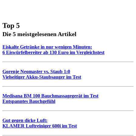
Top 5
Die 5 meistgelesenen Artikel
Eiskalte Getränke in nur wenigen Minuten:
6 Eiswürfelbereiter ab 130 Euro im Vergleichstest
Gorenje Neomaster vs. Staub 1:0
Vielseitiger Akku-Staubsauger im Test
Medisana BM 100 Bauchmassagegerät im Test
Entspanntes Bauchgefühl
Gut gegen dicke Luft:
KLAMER Luftreiniger 600i im Test