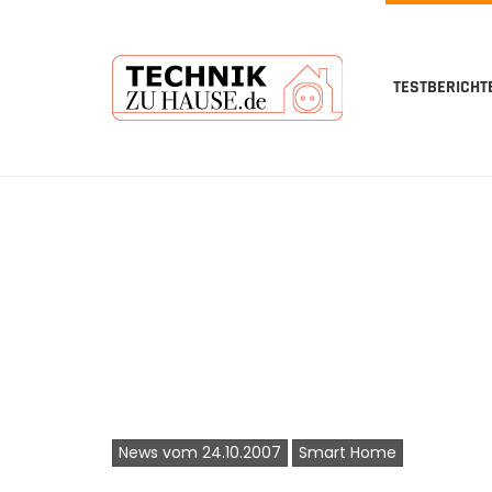
TESTBERICHT
Skip
to
main
content
News vom 24.10.2007
Smart Home