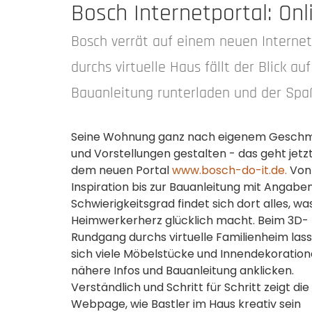
Bosch Internetportal: O
Bosch verrät auf einem neuen Internet
durchs virtuelle Haus fällt der Blick 
Bauanleitung runterladen und der Spa
Seine Wohnung ganz nach eigenem Gesch
und Vorstellungen gestalten - das geht jetz
dem neuen Portal
www.bosch-do-it.de.
Von
Inspiration bis zur Bauanleitung mit Angabe
Schwierigkeitsgrad findet sich dort alles, wa
Heimwerkerherz glücklich macht. Beim 3D-
Rundgang durchs virtuelle Familienheim las
sich viele Möbelstücke und Innendekoration
nähere Infos und Bauanleitung anklicken.
Verständlich und Schritt für Schritt zeigt die
Webpage, wie Bastler im Haus kreativ sein