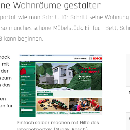
nline Wohnräume gestalten
portal, wie man Schritt für Schritt seine Wohnun
auf so manches schöne Möbelstück. Einfach Bett, Sch
ß kann beginnen.
mack
t mit
 der
n zum
s das
sen
en für
Einfach selber machen mit Hilfe des
Internetportals (Grafik: Bosch)