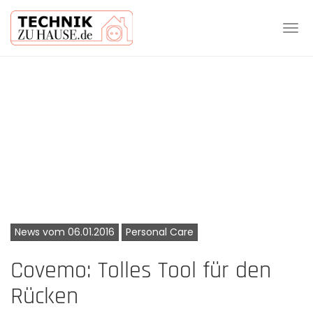
Tog
navi
Skip
to
main
content
News vom 06.01.2016
Personal Care
Covemo: Tolles Tool für den
Rücken