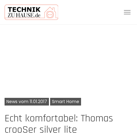
Tog
navi
Skip
to
main
content
News vom 11.01.2017
Smart Home
Echt komfortabel: Thomas
crooSer silver lite