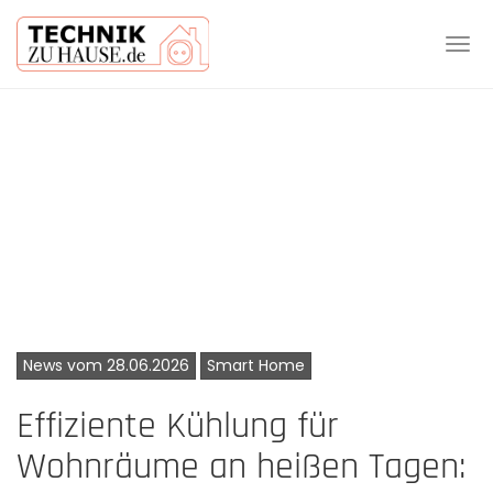
Tog
navi
Skip
to
main
content
News vom 28.06.2026
Smart Home
Effiziente Kühlung für
Wohnräume an heißen Tagen: