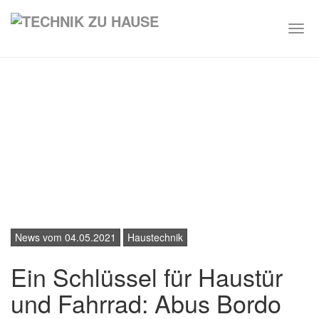
Togg
navi
Skip
to
main
content
News vom 04.05.2021
Haustechnik
Ein Schlüssel für Haustür
und Fahrrad: Abus Bordo