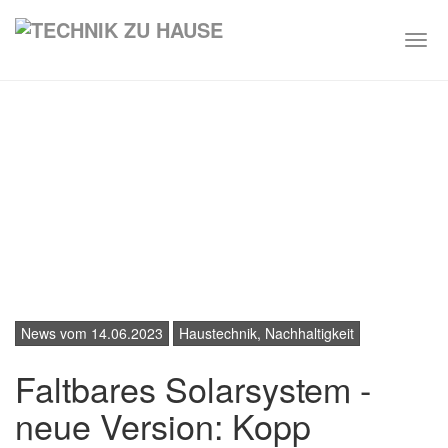
Togg
navi
Skip
to
main
content
News vom 14.06.2023
Haustechnik, Nachhaltigkeit
Faltbares Solarsystem -
neue Version: Kopp