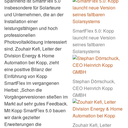
Spannend ist SmartFlex 5.0
insbesondere für Solarteure
und Unternehmen, die an der
Installation einer
leistungsfähigen und hoch
SmartFlex 5.0: Kopp
professionellen
launcht neue Version
Photovoltaiklösung interessiert
seines faltbaren
sind. Zouhair Kefi, Leiter der
Solarsystems
Division Energy & Home
Automation bei Kopp, zieht
eine positive Bilanz der
Einführung von Kopp
Stephan Dörrschuck,
SmartFlex im vergangenen
CEO Heinrich Kopp
Herbst: „Schon die
GMBH
Vorgängerversionen stießen im
Markt auf sehr gutes Feedback.
Mit Kopp SmartFlex 5.0 bauen
wir dank gezielter
Erweiterungen die
Zouhair Kefi, Leiter