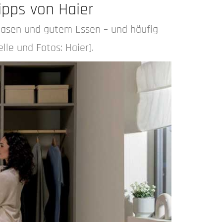
ipps von Haier
rhasen und gutem Essen – und häufig
le und Fotos: Haier).