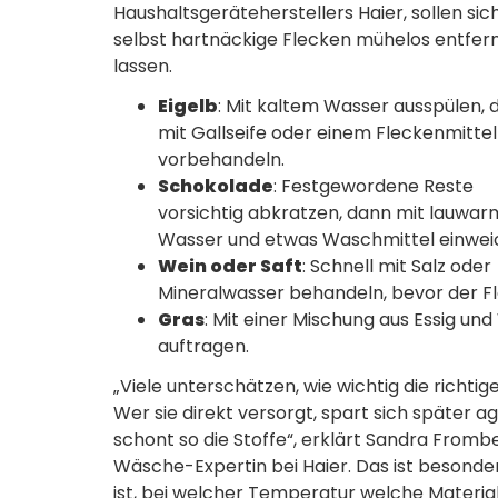
Haushaltsgeräteherstellers Haier, sollen sic
selbst hartnäckige Flecken mühelos entfer
lassen.
Eigelb
: Mit kaltem Wasser ausspülen, 
mit Gallseife oder einem Fleckenmittel
vorbehandeln.
Schokolade
: Festgewordene Reste
vorsichtig abkratzen, dann mit lauwa
Wasser und etwas Waschmittel einwei
Wein oder Saft
: Schnell mit Salz oder
Mineralwasser behandeln, bevor der Fl
Gras
: Mit einer Mischung aus Essig u
auftragen.
„Viele unterschätzen, wie wichtig die richt
Wer sie direkt versorgt, spart sich später
schont so die Stoffe“, erklärt Sandra From
Wäsche-Expertin bei Haier. Das ist besonder
ist, bei welcher Temperatur welche Materia