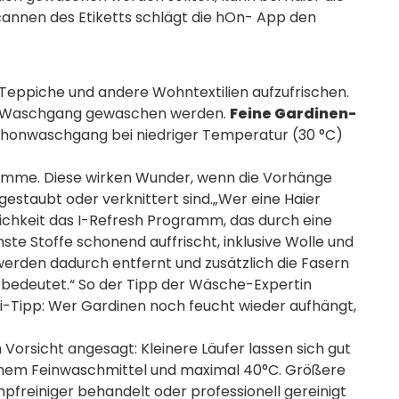
cannen des Etiketts schlägt die hOn- App den
n, Teppiche und andere Wohntextilien aufzufrischen.
len Waschgang gewaschen werden.
Feine Gardinen-
Schonwaschgang bei niedriger Temperatur (30 °C)
amme. Diese wirken Wunder, wenn die Vorhänge
estaubt oder verknittert sind.„Wer eine Haier
chkeit das I-Refresh Programm, das durch eine
te Stoffe schonend auffrischt, inklusive Wolle und
werden dadurch entfernt und zusätzlich die Fasern
 bedeutet.“ So der Tipp der Wäsche-Expertin
i-Tipp: Wer Gardinen noch feucht wieder aufhängt,
 Vorsicht angesagt: Kleinere Läufer lassen sich gut
einem Feinwaschmittel und maximal 40°C. Größere
freiniger behandelt oder professionell gereinigt