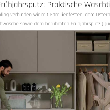
rühjahrsputz: Praktische Wascht
ühling verbinden wir mit Familienfesten, dem Oste
chwäsche sowie dem berühmten Frühjahrsputz (Quel