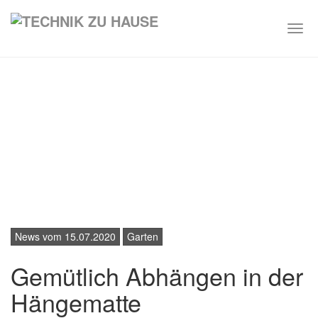
Togg
navi
Skip
to
main
content
News vom 15.07.2020
Garten
Gemütlich Abhängen in der
Hängematte