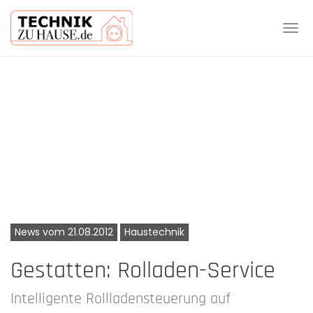
Tog
navi
Skip
to
main
content
News vom 21.08.2012
Haustechnik
Gestatten: Rolladen-Service
Intelligente Rollladensteuerung auf