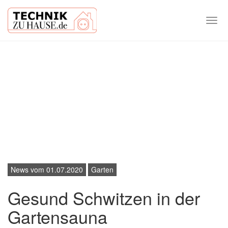
Togg
navi
Skip
to
main
content
News vom 01.07.2020
Garten
Gesund Schwitzen in der
Gartensauna