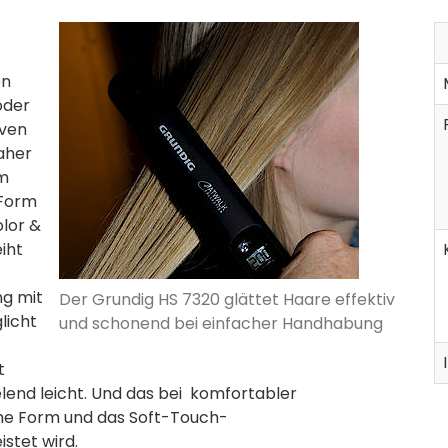
en
oder
iven
aher
um
 Form
olor &
iht
g mit
Der Grundig HS 7320 glättet Haare effektiv
licht
und schonend bei einfacher Handhabung
t
lend leicht. Und das bei komfortabler
he Form und das Soft-Touch-
stet wird.