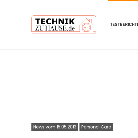
TESTBERICHT
Skip
to
main
content
News vom 15.05.2013
Personal Care