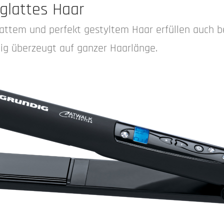
 glattes Haar
attem und perfekt gestyltem Haar erfüllen auch be
ig überzeugt auf ganzer Haarlänge.