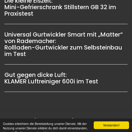
Die kleine Eiszeit:
Mini-Gefrierschrank Stillstern GB 32 im
Praxistest
Universal Gurtwickler Smart mit „Matter“
von Rademacher:
Rollladen-Gurtwickler zum Selbsteinbau
im Test
Gut gegen dicke Luft:
KLAMER Luftreiniger 600i im Test
Impressum |
Datenschutz |
Copyright © 2006 -
Cookies erleichtern die Bereitstellung unserer Dienste. Mit der
Verstanden!
2026 OSW-Medien GmbH Alle Rechte vorbehalten
Nutzung unserer Dienste erklärst du dich damit einverstanden,