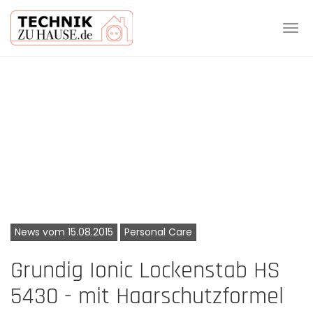
Tog
navi
Skip
to
main
content
News vom 15.08.2015
Personal Care
Grundig Ionic Lockenstab HS
5430 - mit Haarschutzformel